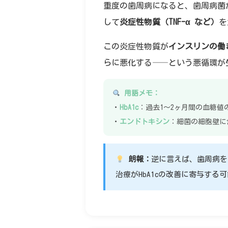
重度の歯周病になると、歯周病菌
して
炎症性物質（TNF-α など）
を
この炎症性物質が
インスリンの働
らに悪化する——という悪循環が
用語メモ：
・
HbA1c
：過去1〜2ヶ月間の血糖値
・
エンドトキシン
：細菌の細胞壁に
朗報：
逆に言えば、歯周病を
治療がHbA1cの改善に寄与する