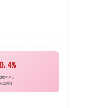
0.4%
治療による
A1c改善幅